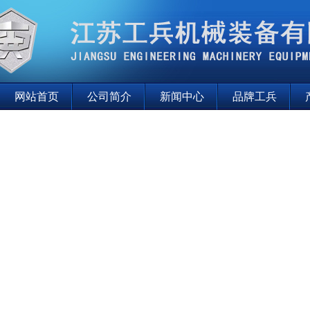
网站首页
公司简介
新闻中心
品牌工兵