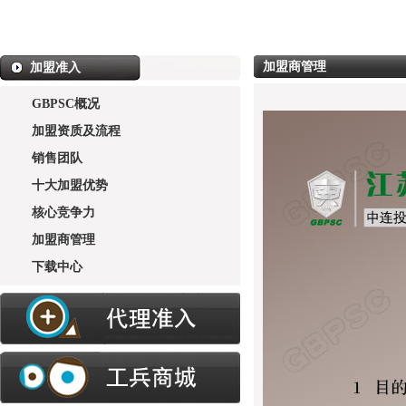
加盟商管理
加盟准入
GBPSC概况
加盟资质及流程
销售团队
十大加盟优势
核心竞争力
加盟商管理
下载中心